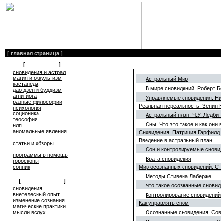
[
главная страница
]
[
литература
]
сновидения и астрал
магия и оккультизм
Астральный Мир
кастанеда
В миpе сновидений. Робеpт Б
дао дзен и буддизм
агни-йога
Управляемые сновидения. Hи
разные философии
Реальная нереальность. Зенин
психология
соционика
Астральный план. Ч.У. Ледби
теософия
Сны. Что это такое и как они
нлп
аномальные явления
Сновидения. Патриция Гарфилд
Введение в астральный план
статьи и обзоры
Сон и контролируемые снови
программы в помощь
Врата сновидения
гороскопы
сонник
Мир осознанных сновидений. Ст
Методы Стивена Лаберже
[
обмен опытом
]
Что такое осознанные снови
cновидения
внетелесный опыт
Контролирование сновидений
изменение сознания
Как управлять сном
магические практики
мысли вслух
Осознанные сновидения. Со