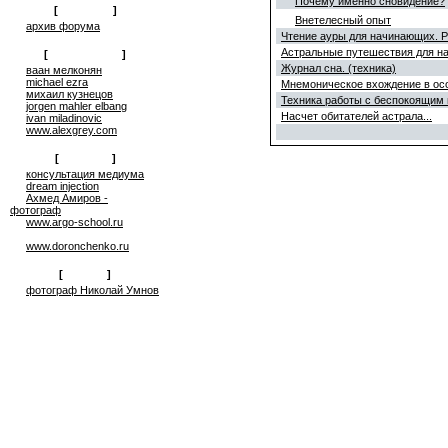
Почему именно сновидение?
[
общение
]
Внетелесный опыт
архив форума
Чтение ауры для начинающих. 
Астральные путешествия для н
[
сюрреализм
]
Журнал сна. (техника)
ваан мелконян
michael ezra
Мнемоническое вхождение в ос
михаил кузнецов
Техника pаботы с беспокоящим
jorgen mahler elbang
Насчет обитателей астрала...
ivan miladinovic
www.alexgrey.com
[
проекты
]
консультация медиума
dream injection
Ахмед Амиров -
фотограф
www.argo-school.ru
www.doronchenko.ru
[
друзья
]
фотограф Николай Умнов