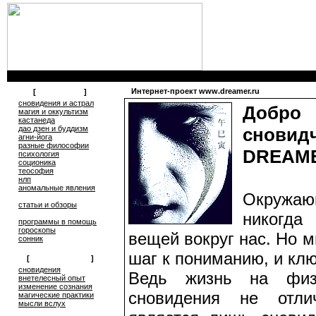
Интернет-проект www.dreamer.ru
[
литература
]
сновидения и астрал
Добр
магия и оккультизм
кастанеда
дао дзен и буддизм
снов
агни-йога
разные философии
DREAM
психология
соционика
теософия
нлп
аномальные явления
Окружаю
статьи и обзоры
никогда
программы в помощь
гороскопы
вещей вокруг нас. Но 
сонник
шаг к пониманию, и клю
[
обмен опытом
]
cновидения
Ведь жизнь на физ
внетелесный опыт
изменение сознания
сновидения не отли
магические практики
мысли вслух