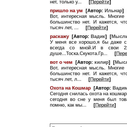
нет, только у...
[
Перейти
]
пришло на ум
[Автор:
Ильнар
] 
Вот, интересная мысль. Многие 
большинство нет. И кажется, чт
тысяч лет, ...
[
Перейти
]
раскажу
[Автор:
Вадик
] [
Мысли
У меня все хорошо,я бы даже ск
всегда со мной.И в свои 2
душе...Тоска.Скукота.Гр...
[
Пер
вот о чем
[Автор:
килир
] [
Мысл
Вот, интересная мысль. Многие 
большинство нет. И кажется, чт
тысяч лет, л...
[
Перейти
]
Охота на Кошмар
[Автор:
Вади
Сегодня снилась охота на кошмар
сегодня во сне у меня был тов
помню, как мы...
[
Перейти
]