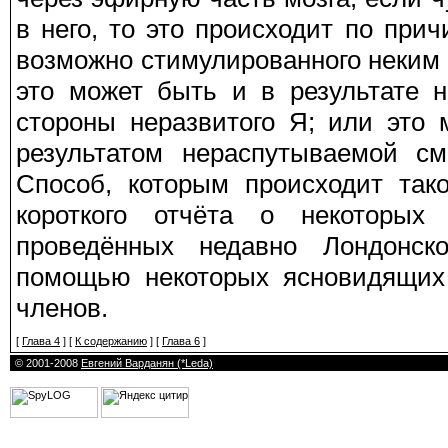
в него, то это происходит по при
возможно стимулированного неким
это может быть и в результате 
стороны неразвитого Я; или это 
результатом нераспутываемой см
Способ, которым происходит так
короткого отчёта о некоторых
проведённых недавно Лондонск
помощью некоторых ясновидящих 
членов.
[
Глава 4
] [
К содержанию
] [
Глава 6
]
© 2001-2008
Евгений Варданян (*Leda)