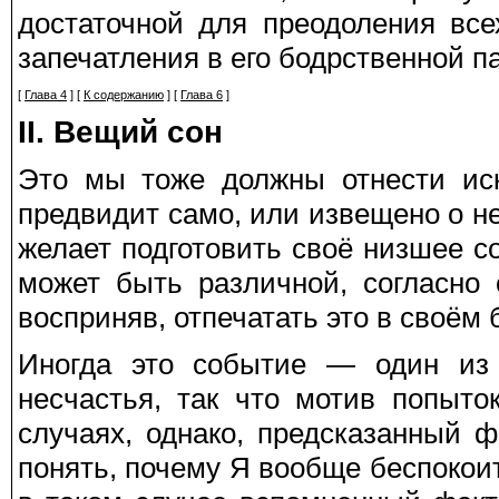
достаточной для преодоления все
запечатления в его бодрственной п
[
Глава 4
] [
К содержанию
] [
Глава 6
]
II. Вещий сон
Это мы тоже должны отнести иск
предвидит само, или извещено о н
желает подготовить своё низшее со
может быть различной, согласно 
восприняв, отпечатать это в своём
Иногда это событие — один из 
несчастья, так что мотив попыт
случаях, однако, предсказанный 
понять, почему Я вообще беспокоит