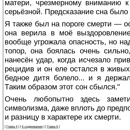
матери, чрезмерному вниманию к 
серьёзной. Предсказание сна было
Я также был на пороге смерти — о
она верила в моё выздоровление
вообще угрожала опасность, но на
топор, она боялась очень сильно
нанесён удар, когда исчезало при
рецидив и он еле остался в живых
бедное дитя болело... и я держал
Таким образом этот сон сбылся."
Очень любопытно здесь замети
символизма, даже вплоть до предп
и разницу в характере их смерти.
[
Глава 4
] [
К содержанию
] [
Глава 6
]