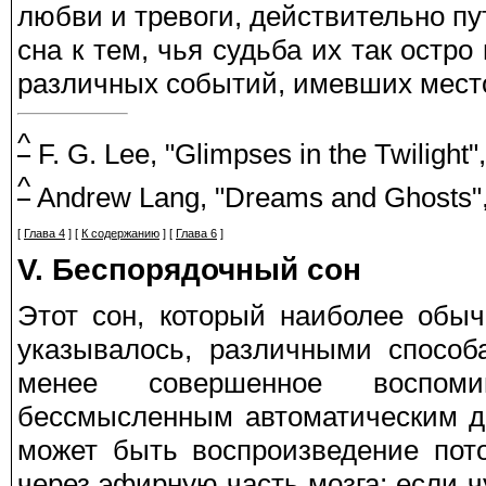
любви и тревоги, действительно п
сна к тем, чья судьба их так остр
различных событий, имевших мест
^
F. G. Lee, "Glimpses in the Twilight",
^
Andrew Lang, "Dreams and Ghosts",
[
Глава 4
] [
К содержанию
] [
Глава 6
]
V. Беспорядочный сон
Этот сон, который наиболее обыч
указывалось, различными способ
менее совершенное воспоми
бессмысленным автоматическим де
может быть воспроизведение пот
через эфирную часть мозга; если 