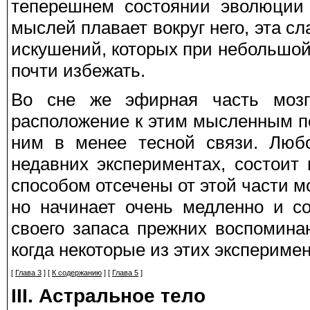
теперешнем состоянии эволюции
мыслей плавает вокруг него, эта с
искушений, которых при небольшо
почти избежать.
Во сне же эфирная часть моз
расположение к этим мысленным по
ним в менее тесной связи. Люб
недавних экспериментах, состоит
способом отсечены от этой части м
но начинает очень медленно и с
своего запаса прежних воспомина
когда некоторые из этих экспериме
[
Глава 3
] [
К содержанию
] [
Глава 5
]
III. Астральное тело