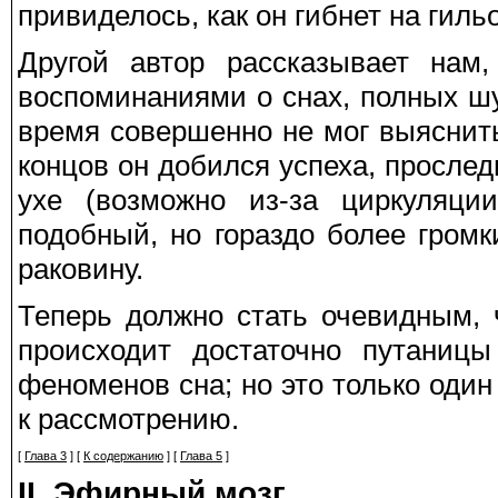
привиделось, как он гибнет на гиль
Другой автор рассказывает нам
воспоминаниями о снах, полных шу
время совершенно не мог выяснить
концов он добился успеха, прослед
ухе (возможно из-за циркуляци
подобный, но гораздо более гром
раковину.
Теперь должно стать очевидным, ч
происходит достаточно путаниц
феноменов сна; но это только оди
к рассмотрению.
[
Глава 3
] [
К содержанию
] [
Глава 5
]
II. Эфирный мозг