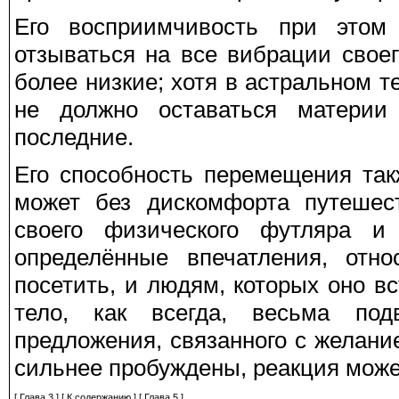
Его восприимчивость при этом 
отзываться на все вибрации своег
более низкие; хотя в астральном т
не должно оставаться материи 
последние.
Его способность перемещения так
может без дискомфорта путешест
своего физического футляра и
определённые впечатления, отн
посетить, и людям, которых оно в
тело, как всегда, весьма п
предложения, связанного с желани
сильнее пробуждены, реакция може
[
Глава 3
] [
К содержанию
] [
Глава 5
]