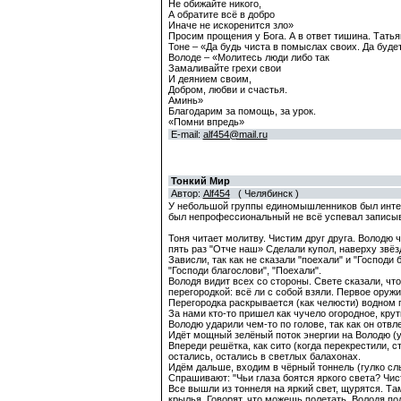
Не обижайте никого,
А обратите всё в добро
Иначе не искоренится зло»
Просим прощения у Бога. А в ответ тишина. Татьян
Тоне – «Да будь чиста в помыслах своих. Да будет
Володе – «Молитесь люди либо так
Замаливайте грехи свои
И деянием своим,
Добром, любви и счастья.
Аминь»
Благодарим за помощь, за урок.
«Помни впредь»
E-mail:
alf454@mail.ru
Тонкий Мир
Автор:
Alf454
( Челябинск )
У небольшой группы единомышленников был интер
был непрофессиональный не всё успевал записыва
Тоня читает молитву. Чистим друг друга. Володю ч
пять раз "Отче наш» Сделали купол, наверху звёзд
Зависли, так как не сказали "поехали" и "Господи 
"Господи благослови", "Поехали".
Володя видит всех со стороны. Свете сказали, чт
перегородкой: всё ли с собой взяли. Первое оружи
Перегородка раскрывается (как челюсти) водном 
За нами кто-то пришел как чучело огородное, кру
Володю ударили чем-то по голове, так как он отвл
Идёт мощный зелёный поток энергии на Володю (у
Впереди решётка, как сито (когда перекрестили, с
остались, остались в светлых балахонах.
Идём дальше, входим в чёрный тоннель (гулко сл
Спрашивают: "Чьи глаза боятся яркого света? Чист
Все вышли из тоннеля на яркий свет, щурятся. Та
крылья. Говорят, что можешь полетать. Володя по