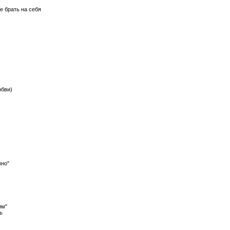
е брать на себя
юбви)
жно"
им"
ь