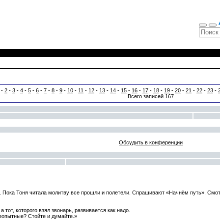
 -
2
-
3
-
4
-
5
-
6
-
7
-
8
-
9
-
10
-
11
-
12
-
13
-
14
-
15
-
16
-
17
-
18
-
19
-
20
-
21
-
22
-
23
-
Всего записей 167
Обсудить в конференции
. Пока Тоня читала молитву все прошли и полетели. Спрашивают «Начнём путь». Смотр
 тот, которого взял звонарь, развивается как надо.
Неопытные? Стойте и думайте.»