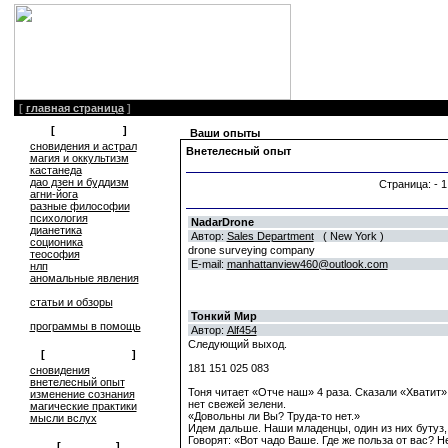
[
главная страница
]
[
литература
]
Ваши опыты
сновидения и астрал
Внетелесный опыт
магия и оккультизм
кастанеда
дао дзен и буддизм
Страница: - 1
агни-йога
разные философии
психология
NadarDrone
дианетика
Автор:
Sales Department
( New York )
соционика
drone surveying company
теософия
E-mail:
manhattanview460@outlook.com
нлп
аномальные явления
статьи и обзоры
Тонкий Мир
программы в помощь
Автор:
Alf454
Следующий выход.
[
обмен опытом
]
181 151 025 083
cновидения
внетелесный опыт
Тоня читает «Отче наш» 4 раза. Сказали «Хватит»
изменение сознания
нет свежей зелени.
магические практики
«Довольны ли Вы? Труда-то нет.»
мысли вслух
Идем дальше. Наши младенцы, один из них бутуз, а
Говорят: «Вот чадо Ваше. Где же польза от вас? 
[
общение
]