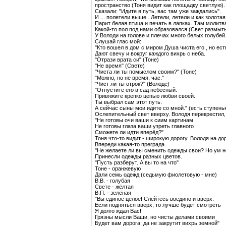
пространство (Тоня видит как площадку светлую). 
Сказали: "Идите в путь, вас там уже заждались".
И ... полетели выше . Летели, летели и как золот
Парит белая птица и печать в лапках. Там молитв
Какой-то пол под нами образовался (Свет размыт
У Володи на голове и плечах много белых голубей
Слушай глас мой:
"Кто вошел в дом с миром Душа чиста его , но ес
Дают свечу и вокруг каждого вихрь с неба.
"Отрази врата си" (Тоне)
"Не время" (Свете)
"Чиста ли ты помыслом своим?" (Тоне)
"Можно, но не время, час."
"Чист ли ты отрок?" (Володе)
"Отпустите его в сад небесный.
Привяжите крепко цепью любви своей.
Ты выбрал сам этот путь.
А сейчас сыны мои идите со мной." (есть ступеньк
Ослепительный свет вверху. Володя перекрестил,
"Не готовы очи ваши к сиим картинам
Не готовы глаза ваши узреть главного
Сможете ли идти вперёд?"
Тоня что-то видит - широкую дорогу. Володя на до
Впереди какая-то преграда.
"Не желаете ли вы сменить одежды свои? Но ум 
Принесли одежды разных цветов.
"Пусть разберут. А вы то на что"
Тоне - оранжевую
Дали семь одежд (седьмую фиолетовую - мне)
В.В. - голубая
Свете - жёлтая
В.П. - зелёная
"Вы единое целое! Слейтесь воедино и вверх.
Если подняться вверх, то лучше будет смотреть
Я долго ждал Вас!
Грязны мысли Ваши, но чисты делами своими
Будет вам дорога, да не закрутит вихрь земной"