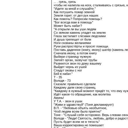
... . грязь, грязь
чтобы не налипла на ноги, сталкиваясь с грязью, н
"Идите за мной и слушайте."
Как потушить пожар земной
Земля горит: от дел рук наших
Как помочь? Попросим помощь?
"Бог всегда вам в помощь"
Может быть набат?
"А открыли ли вы уши людям
Со звяком камень упадет на землю
Глаза застилает слезами людскими
И душа трепещет от боли
Ноги скованы желаниями
Руки распростёрты и просят помощи.
Поставь даденное (книгу, икону) шатёр (камень л
Сначала икону, а потом книгу
Выбери страницу нужную
Запоёт орган, зазвучат трубы
Развеется звон по дому вашему
Выйдет чернь из ушей
Спадут оковы с ног
Бей в набат."
Т - 35
Володя - 73
Сказали: правильно сделали
Каждому дали свою страниц.
"Каждому в нужный момент придёт то, что ему ну
Идёт какое-то обращение, как молитва
Аминь!
У Т.А. - звон в ушах
"Живи и здравствуй" (Тоня декламирует)
В.П. - "Любовью объять необъятное,
Чтоб людям всем было приятно"
Тоне - "Слушай себя осторожно. Верь словам сво
Володе - "Люди! Святость, любовь, добро и радост
Пусть будет всем не в тягость"
Ваша корректировка не помешает