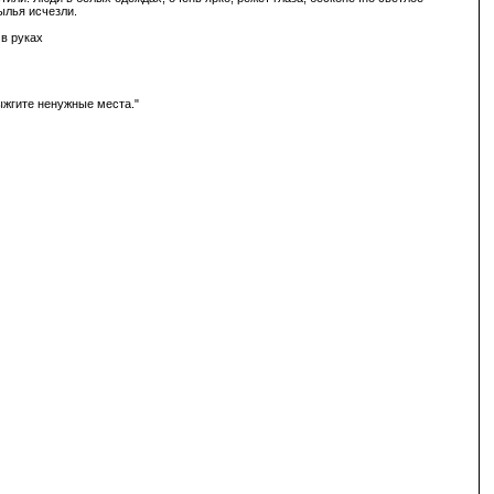
ылья исчезли.
 в руках
ыжгите ненужные места."