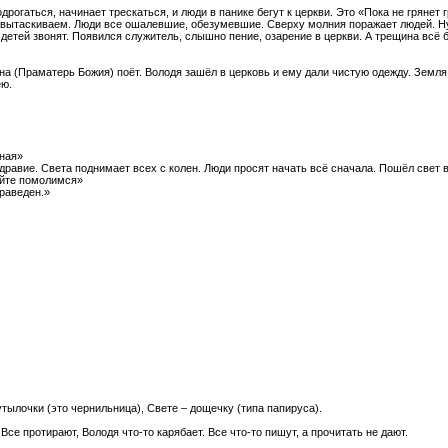
рогаться, начинает трескаться, и люди в панике бегут к церкви. Это «Пока не грянет 
вытаскиваем. Люди все ошалевшие, обезумевшие. Сверху молния поражает людей. Нуж
детей звонят. Появился служитель, слышно пение, озарение в церкви. А трещина всё бо
а (Праматерь Божия) поёт. Володя зашёл в церковь и ему дали чистую одежду. Земля 
ею.
дная»
дравие. Света поднимает всех с колен. Люди просят начать всё сначала. Пошёл свет в 
айте помолимся»
праведен.»
утылочки (это чернильница), Свете – дощечку (типа папируса).
Все протирают, Володя что-то карябает. Все что-то пишут, а прочитать не дают.