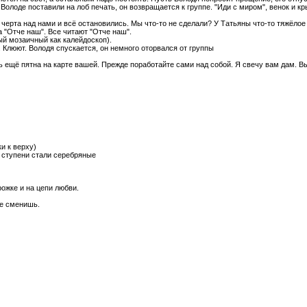
Володе поставили на лоб печать, он возвращается к группе. "Иди с миром", венок и кр
ая черта над нами и всё остановились. Мы что-то не сделали? У Татьяны что-то тяжёлое
а "Отче наш". Все читают "Отче наш".
ый мозаичный как калейдоскоп).
. Клюют. Володя спускается, он немного оторвался от группы
ть ещё пятна на карте вашей. Прежде поработайте сами над собой. Я свечу вам дам. В
и к верху)
 ступени стали серебряные
рожке и на цепи любви.
не сменишь.