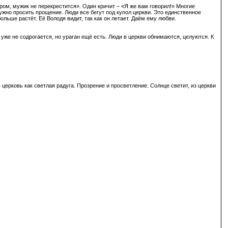
гром, мужик не перекрестится». Один кричит – «Я же вам говорил!» Многие
но просить прощение. Люди все бегут под купол церкви. Это единственное
льше растёт. Её Володя видит, так как он летает. Даём ему любви.
уже не содрогается, но ураган ещё есть. Люди в церкви обнимаются, целуются. К
церковь как светлая радуга. Прозрение и просветление. Солнце светит, из церкви