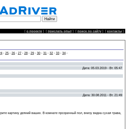
[
о проекте
]
[
прислать опыт
]
[
поиск по сайту
]
[
контакты
]
24
-
25
-
26
-
27
-
28
-
29
-
30
-
31
-
32
-
33
-
34
-
Дата: 05.03.2019 - Вт. 05:47
Дата: 30.08.2011 - Вт. 21:49
ите картину деяний ваших. В комнате прозрачный пол, внизу видна сухая трава,