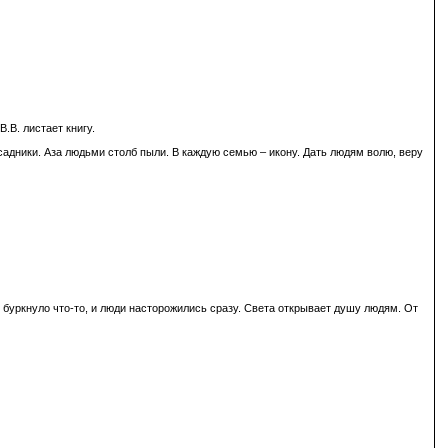
.В. листает книгу.
садники. Аза людьми столб пыли. В каждую семью – икону. Дать людям волю, веру
г буркнуло что-то, и люди насторожились сразу. Света открывает душу людям. От