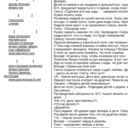
Думаем:
архив форума
Детей оставили и не оградили в прошлый раз, сре
dream-чат
В.Н. предлагает вернуться в то время, когда поле
Света: «Сделали всё как надо, … наверное посеял
Нужно полить поле.
[
on-line
]
Поливаем каждый из своей леечки поле. Льём свя
гороскопы
всходы. Ставим купол, коню дали воды (конь чёрны
сонник
Надели коню крест и он провалился сквозь землю
Голос: «Загороди зло»
[
сюрреализм
]
Нужно закрыть камнем это зло. Загородили. Сверх
содрогается, того и гляди, что будет извержение.
ваан мелконян
Сверху пошла помощь.
michael ezra
Пришла женщина и укрыла всё поле, как газовым п
михаил кузнецов
У Тони над головой воронка «слабое место». Оку
jorgen mahler elbang
Спрашивает женщина: «Нужна ли помощь? Возвыс
ivan miladinovic
А поле не закончили поливать. На поле сорняки.
www.alexgrey.com
Володя: «Сделать птиц, чтобы склевали всё зло»
Полетели белые голуби из рук женщины. А вот ле
[
проекты
]
Идя по полю оставляем чёрные следы. «А для чего
консультация медиума
Володя: «Зёрна как блёстки»
dream injection
Света открыла четвёртую чакру и даёт любовь. Доб
Ахмед Амиров -
– цветы исчезли. Света: «Кто ты?»
фотограф
«Я – Земля матушка. Дети мои, довольны ли вы 
www.astroresearch.net
Пришёл пастушок и играет на дудочке. Пришла радо
Говорят: «Уведите детей нежеланных»
Дети не хотят уходить. Подводим детей к церкви.
пассивные. …
Распределили обязанности. В.П. пошёл звонить в 
дома …)
«Ну что, дети, растерялись?»
«Что же делать?»
«Думайте»
Рассуждаем: «В церкви один звонарь и дети. Свя
Посадили около церкви того, кто на дудочке играл
Т.А. – пошла читать молитвы.
Володя – созывает народ в церковь.
Тоня – направляет любовь и волю.