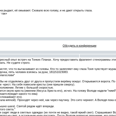
а рыдает, её омывают. Сковало всю голову, и не дают открыть глаза.
 так»
Обсудить в конференции
есный опыт встреч на Тонких Планах. Хочу предоставить фрагмент стенограммы этих
ть. Не судите строго.
истят, что-то вытаскивают из головы. Кто-то залепляет ему глаза Тоня чувствует мура
очка, пять человек взялись за руки, 181151023083.
благослови"
обы не отдалялись друг от друга и пропустили верёвку вокруг. Открываются ворота. По
е -крест. На себя повесили кресты (они пришли сверху).
положении. Летим с большой скоростью.
тится около креста (именем Иисуса Христа его), исчез. На голову Володе надели "нимб
екается(видит какого-то ежа)
спокаивают его).
тала мягкой). Проходят через неё, как через паутину. Это сито чернеет. А Володя пока
ышно шаги). Святой рядом идёт впереди.
ого света."
м сидят люди в светлых одеждах (их почти не видно, такой яркий свет). Спрашивают В
летел на свет, а остальным надо постоять. Пусть Володя попросит прощение, его отпус