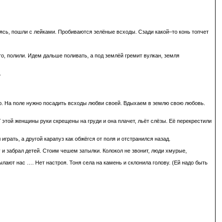
ясь, пошли с лейками. Пробиваются зелёные всходы. Сзади какой–то конь топчет
то, полили. Идем дальше поливать, а под землёй гремит вулкан, земля
.
ую. На поле нужно посадить всходы любви своей. Вдыхаем в землю свою любовь.
 У этой женщины руки скрещены на груди и она плачет, льёт слёзы. Её перекрестили
грать, а другой карапуз как обжёгся от поля и отстранился назад.
 и забрал детей. Стоим чешем затылки. Колокол не звонит, люди хмурые,
лают нас …. Нет настроя. Тоня села на камень и склонила голову. (Ей надо быть