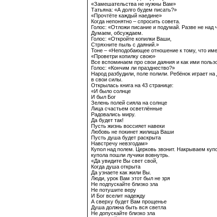
«Замешательства не нужны Вам»
Татьяна: «А долго будем писать?»
«Прочтёте каждый наедине»
Когда непонятно – спросить совета.
Голос: «Отложи писание и подумай. Разве не над
Думаем, обсуждаем.
Голос: «Откройте копилки Ваши,
Стряхните пыль с даяний.»
Тоне – «Неподобающее отношение к тому, что име
«Проветри копилку свою»
Все вспоминаем про свои даяния и как ими пользов
Голос: «Кончим ли празднество?»
Народ разбудили, поле полили. Ребёнок играет на
в свои силы.
Открылась книга на 43 странице:
«И было солнце
И был Бог
Зелень полей сияла на солнце
Лица счастьем осветлённые
Радовались миру.
Да будет так!
Пусть жизнь воссияет навеки
Любовь не покинет жилища Ваши
Пусть душа будет раскрыта
Навстречу невзгодам»
Купол над полем. Церковь звонит. Накрываем купо
купола пошли лучики вовнутрь.
«Да увидите Вы свет свой,
Когда душа открыта
Да узнаете как жили Вы.
Люди, урок Вам этот был не зря
Не подпускайте близко зла
Не потушите веру
И Бог вселит надежду
А сверху будет Вам прощенье
Душа должна быть вся светла
Не допускайте близко зла