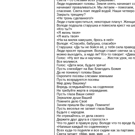
Света – со слезами всех упрашивает.
Люди поднимают головы. Земля опять начинает сод
начинают проваливаться. Мы летаем – помогаем, 
спасение. Света поит людей водой. Наши четверо 
Закрыть трещину?
«Не тронь сделанного!»
Люди стали креститься, некоторые плачут. Женщин
Володе подошла старушка и повесила крест на ш
«Кто ты?»
«Я жизнь твоя»
«Я мать твоя»
«На-ка милок камушек, брось в неё»
Володя: «Спасибо, бабушка, спасибо»
Старушка: «Да ты не бойся её, у тебя сила праве
Люди просят прощения. Володя ставит свечки за з
можно выходить, а надо ли? Кто-то говорит: «Дав
Голос: «Ну вот вы и научены …. Жесток урок, но 
Все молимся.
Голос: «Дети мои, будьте зрячи!
Пусть снизойдет на Вас Благодать Божия
Да не поникнут головы Ваши
Окропите посевы слезами земными
Пусть возрадуются посевы
Мир дому Вашему!
Впредь оглядывайтесь на содеянное
Не требуйте жертв в оправдание.
Пусть глаза Ваши сияют
Зеркалом души Вашей
Помните дело Своё
Зачем пришли Вы сюда. Помните!
Пусть веселье не затмит глаза Ваши
Будьте с народом.
Не отрекайтесь от дела своего
Держите друг друга в строгости.»
Что-то дают в правую руку. Володе что-то вроде б
«Напиши каждый по содеянному»
Всех куда-то подняли и все сидим как за партами. 
Света читает: «Мир, мир, мир ….»