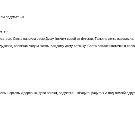
 чем подумать?»
ете.»
аться. Света напоила свою Душу (птицу) водой из фляжки. Татьяна легко вздохнула. В
 дудочке, облегчая людям жизнь. Каждому дому веточку. Света сажает цветочки в пали
лом церковь и деревню. Дети бегают, радуются – «Радуга, радуга!» А под землёй вдру