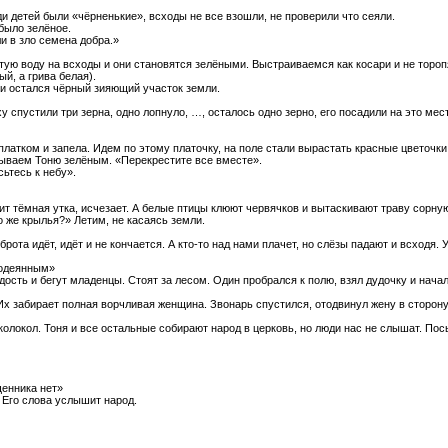
ди детей были «чёрненькие», всходы не все взошли, не проверили что сеяли.
 было зелёное.
и в зло семена добра.»
тую воду на всходы и они становятся зелёными. Выстраиваемся как косари и не тороп
й, а грива белая).
 и остался чёрный зияющий участок земли.
у спустили три зерна, одно лопнуло, …, осталось одно зерно, его посадили на это мес
латком и запела. Идем по этому платочку, на поле стали вырастать красные цветочки
тываем Тоню зелёным. «Перекрестите все вместе».
ьтесь к небу».
тит тёмная утка, исчезает. А белые птицы клюют червячков и вытаскивают траву сорн
 же крылья?» Летим, не касаясь земли.
рота идёт, идёт и не кончается. А кто-то над нами плачет, но слёзы падают и всходя.
содеянным»
сть и бегут младенцы. Стоят за лесом. Один пробрался к полю, взял дудочку и начал и
 Их забирает полная ворчливая женщина. Звонарь спустился, отодвинул жену в сторону
колокол. Тоня и все остальные собирают народ в церковь, но люди нас не слышат. Посы
щенника нет»
. Его слова услышит народ.