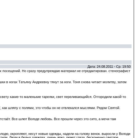
Дата: 24.08.2011 - Ср. 19:50
 посещений. Но сразу предупреждаю материал не отредактирован. стенографист
шки в ногах Татьяну Андреевну тянут за ноги. Тоня снова читает молитву, затем
 свету какие-то маленькие тарелки, свет переливающийся. Отгородили какой-то
", как шляпу с полями, это чтобы он не отвлекался мыслями. Рядом Святой.
 отстаёт. Все шлют Володе любовь. Все прошли через это сито, а мечи там
олодю, окропляют, несут новые одежды, надели на голову венок. выросли у Володи
тили. Люди в белых одеждах, очень ярко, режет глаза, бесконечно светлое