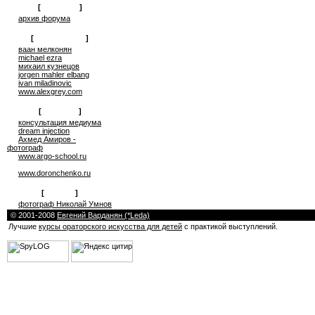
[
общение
]
архив форума
[
сюрреализм
]
ваан мелконян
michael ezra
михаил кузнецов
jorgen mahler elbang
ivan miladinovic
www.alexgrey.com
[
проекты
]
консультация медиума
dream injection
Ахмед Амиров -
фотограф
www.argo-school.ru
www.doronchenko.ru
[
друзья
]
фотограф Николай Умнов
© 2001-2008
Евгений Варданян (*Leda)
Лучшие
курсы ораторского искусства для детей
с практикой выступлений.