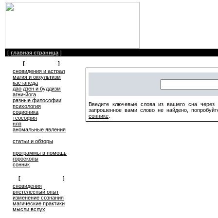
[
главная страница
]
[
литература
]
сновидения и астрал
магия и оккультизм
кастанеда
дао дзен и буддизм
агни-йога
разные философии
Введите ключевые слова из вашего сна через 
психология
запрошенное вами слово не найдено, попробуйт
соционика
соннике
.
теософия
нлп
аномальные явления
статьи и обзоры
программы в помощь
гороскопы
сонник
[
обмен опытом
]
cновидения
внетелесный опыт
изменение сознания
магические практики
мысли вслух