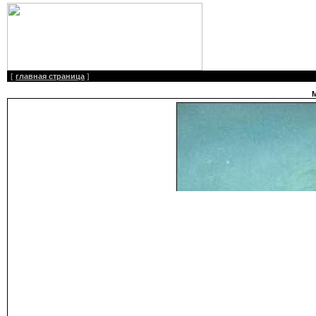
[
главная страница
]
М