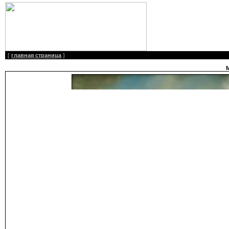
[
главная страница
]
М