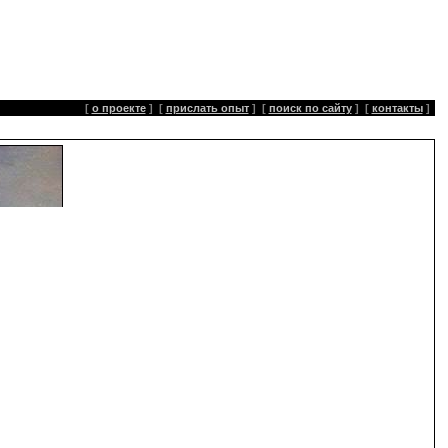
[
о проекте
]
[
прислать опыт
]
[
поиск по сайту
]
[
контакты
]