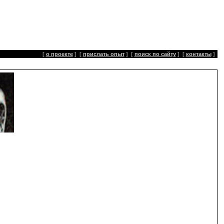
[
о проекте
]
[
прислать опыт
]
[
поиск по сайту
]
[
контакты
]