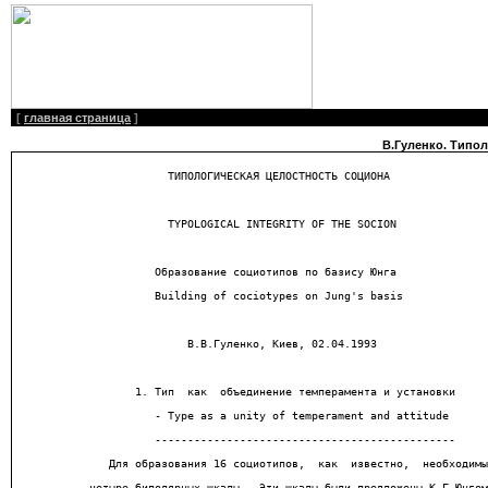
[
главная страница
]
В.Гуленко. Типол