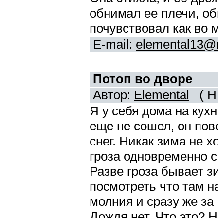
обнимал ее плечи, о
почувствовал как во
E-mail:
elemental13@m
Потоп во дворе
Автор:
Elemental
( Н.
Я у себя дома на кух
еще не сошел, он по
снег. Никак зима не х
гроза одновременно с
Разве гроза бывает з
посмотреть что там н
молния и сразу же за
Дождя нет. Что это? 