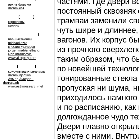
частями. Где двери в
архив форума
dream-чат
постоянный сквозняк 
[
on-line
]
трамваи заменили с
гороскопы
сонник
чуть шире и длиннее,
[
сюрреализм
]
вагонов. Их корпус б
ваан мелконян
michael ezra
михаил кузнецов
из прочного сверхлег
jorgen mahler elbang
ivan miladinovic
таким образом, что 
www.alexgrey.com
по новейшей техноло
[
проекты
]
консультация медиума
dream injection
тонированные стекла 
Ахмед Амиров -
фотограф
пропуская ни шума, н
www.astroresearch.net
приходилось намного 
и по расписанию, как
долгожданное чудо те
Двери плавно открыли
вместе с ними. Внутр