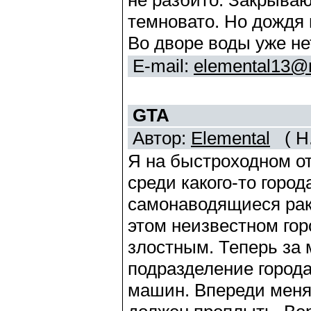
не разбито. Закрываю
темновато. Но дождя н
Во дворе воды уже не
E-mail:
elemental13@m
GTA
Автор:
Elemental
( Н.
Я на быстроходном от
среди какого-то горо
самонаводящиеся рак
этом неизвестном гор
злостным. Теперь за 
подразделение города
машин. Впереди меня 