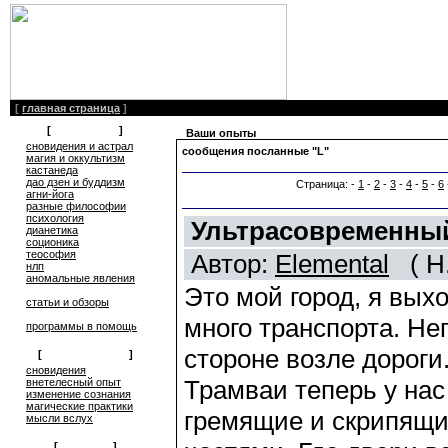
[
главная страница
]
[
литература
]
Ваши опыты
сновидения и астрал
сообщения посланные "L"
магия и оккультизм
кастанеда
дао дзен и буддизм
Страница: -
1
-
2
-
3
-
4
-
5
-
6
агни-йога
разные философии
психология
Ультрасовременны
дианетика
соционика
теософия
Автор:
Elemental
( Н.
нлп
аномальные явления
Это мой город, я выхо
статьи и обзоры
много транспорта. Не
программы в помощь
стороне возле дороги
[
обмен опытом
]
cновидения
Трамваи теперь у нас 
внетелесный опыт
изменение сознания
магические практики
гремящие и скрипящи
мысли вслух
[
общение
]