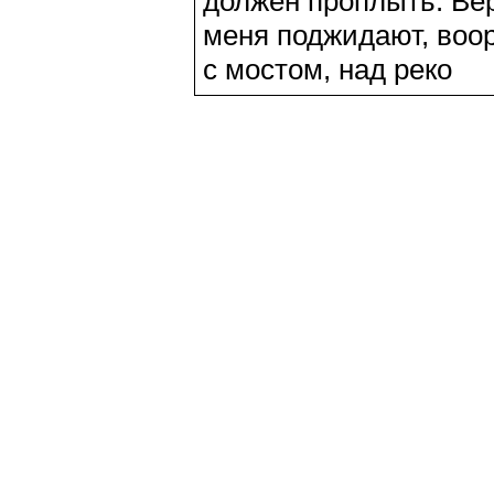
должен проплыть. Вер
меня поджидают, воор
с мостом, над реко