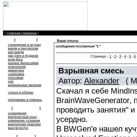
[
главная страница
]
[
литература
]
Ваши опыты
сновидения и астрал
сообщения посланные "L"
магия и оккультизм
кастанеда
дао дзен и буддизм
Страница: -
1
-
2
-
3
-
4
-
5
-
6
агни-йога
разные философии
психология
Взрывная смесь
дианетика
соционика
теософия
Автор:
Alexander
( Mo
нлп
аномальные явления
Скачал я себе MindIns
статьи и обзоры
BrainWaveGenerator, 
программы в помощь
проводить занятия" и
[
обмен опытом
]
cновидения
усердно.
внетелесный опыт
изменение сознания
магические практики
В BWGen'е нашел кучу
мысли вслух
[
общение
]