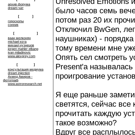
Unresolved Emotions и
архив форума
dream-чат
было часов семь вече
[
on-line
]
потом раз 20 их прочи
гороскопы
сонник
Отключил BwGen, лег 
[
сюрреализм
]
наушниках) - порядка
ваан мелконян
michael ezra
михаил кузнецов
тому времени мне уже 
jorgen mahler elbang
ivan miladinovic
Опять сел смотреть 
www.alexgrey.com
Present'a называлась
[
проекты
]
консультация медиума
dream injection
проигрование установ
Ахмед Амиров -
фотограф
www.astroresearch.net
Я еще раньше заметил
светятся, сейчас все
прочитать каждую уста
такое возможно?
Вдруг все расплылось,