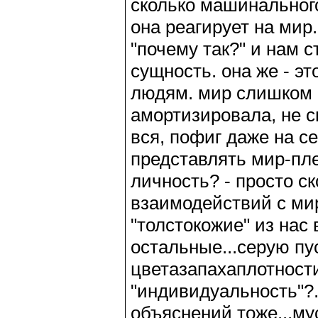
сколько машинального 
она реагирует на мир
"почему так?" и нам с
сущность. она же - э
людям. мир слишком с
амортизировала, не см
вся, пофиг даже на себ
представлять мир-пле
личность? - просто 
взаимодействий с мир
"толстокожие" из нас
остальные...серую пу
цветазапахаплотности
"индивидуальность"?.
объяснений тоже...му