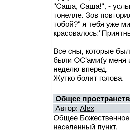
"Саша, Саша!", - услы
тонелле. Зов повторил
тобой?" я тебя уже ми
красовалось:"Приятны
Все сны, которые был
были ОС'ами(у меня 
неделю вперед.
Жутко болит голова.
Общее пространст
Автор:
Alex
Общее Божественное 
населенный пункт.