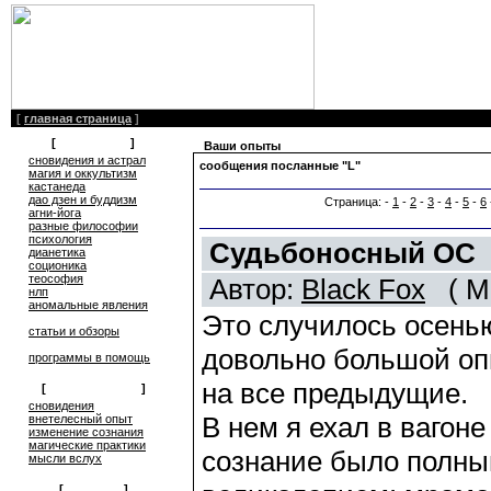
[
главная страница
]
[
литература
]
Ваши опыты
сновидения и астрал
сообщения посланные "L"
магия и оккультизм
кастанеда
дао дзен и буддизм
Страница: -
1
-
2
-
3
-
4
-
5
-
6
агни-йога
разные философии
психология
Судьбоносный ОС
дианетика
соционика
теософия
Автор:
Black Fox
( Мо
нлп
аномальные явления
Это случилось осенью
статьи и обзоры
довольно большой оп
программы в помощь
на все предыдущие.
[
обмен опытом
]
cновидения
В нем я ехал в вагон
внетелесный опыт
изменение сознания
магические практики
сознание было полны
мысли вслух
[
общение
]