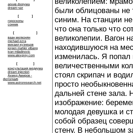
великолепием: мрамор
архив форума
dream-чат
были облицованы не 
[
on-line
]
синим. На станции не
гороскопы
сонник
что она только что со
[
сюрреализм
]
великолепии. Вагон на
ваан мелконян
michael ezra
михаил кузнецов
находившуюся на мест
jorgen mahler elbang
ivan miladinovic
изменилась. Я попал 
www.alexgrey.com
величественными кол
[
проекты
]
консультация медиума
dream injection
стоял скрипач и вод
Ахмед Амиров -
фотограф
просто необыкновенна
www.astroresearch.net
дальней стене зала. 
изображение: беремен
молодая девушка и ст
собой образец совер
стену. В небольшом 