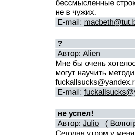
бессмысленные строки
не в чужих.
E-mail:
macbeth@tut.
?
Автор:
Alien
Мне бы очень хотелос
могут научить методи
fuckallsucks@yandex.
E-mail:
fuckallsucks@
не успел!
Автор:
Julio
( Волгогр
Сегодня утром у мен